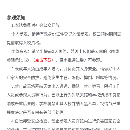
参观须知
1.本馆免费对社会公众开放。
个人参观：请持有效身份证件登记入馆参观。校园预约期间需
提前取得入校资格。
团体参观：请至少提前2天预约，并须上传加盖公章的《团体
参观承诺书》（
点击下载
），经审批通过后方可参观。
2.未成年人须由成年人陪同，并负责其人身安全。请做好个人
和家人的安全防护，避免发生中暑、冻伤、摔倒、踩踏等情况。
3.禁止故意堵塞航天馆出入通道、插队，禁止辱骂、殴打工作
人员或参观人员等行为，因以上行为对航天馆和学校造成不良影
响或严重后果的，学校将禁止其入校并纳入黑名单，视情节严重
程度决定是否交由有关部门处理。
4.自觉接受安全检查，禁止参观人员在馆内进行危害国家安全
的活动。禁止携带对社会政治稳定造成影响的出版物、印刷品、