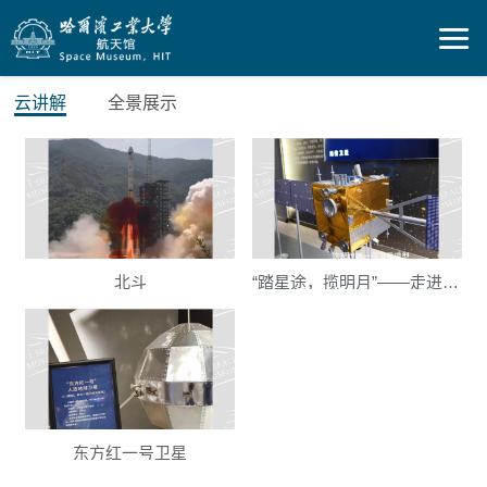
云讲解
全景展示
北斗
“踏星途，揽明月”——走进嫦娥工程
东方红一号卫星