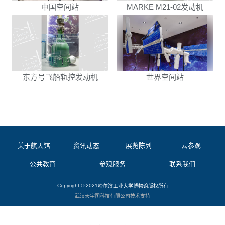
中国空间站
MARKE M21-02发动机
东方号飞船轨控发动机
世界空间站
关于航天馆
资讯动态
展览陈列
云参观
公共教育
参观服务
联系我们
Copyright © 2021
哈尔滨工业大学博物馆
版权所有
武汉天宇图科技有限公司
技术支持
@哈尔滨工业大学博物馆版权所有